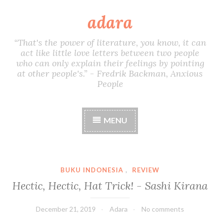
adara
S
k
i
“That's the power of literature, you know, it can
p
act like little love letters between two people
t
who can only explain their feelings by pointing
o
at other people's.” - Fredrik Backman, Anxious
c
People
o
n
t
MENU
e
n
t
BUKU INDONESIA
,
REVIEW
Hectic, Hectic, Hat Trick! - Sashi Kirana
December 21, 2019
Adara
No comments