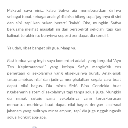
Maksud saya gini... kalau Safiya aja mengibaratkan dirinya
sebagai tupai, sebagai analogi dia bisa bilang tupai jagonya di sini
dan sini, tapi kan bukan berarti "kalah". Oke, mungkin Safiya
berusaha melihat masalah ini dari perspektif sekolah, tapi kan
kalimat terakhir itu bunyinya seperti pendapat dia sendiri.
Ya udah, ribet banget sih gue. Maap ya.
Post
kedua yang ingin saya komentari adalah yang berjudul "Ayo
Tes Kepintaranmu!" yang intinya Safiya mengkritik tes
pemetaan di sekolahnya yang eksekusinya buruk. Anak-anak
tetap ambisus nilai dan jadinya menghalalkan segala cara buat
dapat nilai bagus. Dia minta SMA Bina Cendekia buat
ngebenerin sistem di sekolahnya tapi tanpa solusi juga. Mungkin
dia nggak setuju sama sekolahnya yang terus-terusan
menuntut muridnya buat dapat nilai bagus dengan soal-soal
jahanam yang sulitnya minta ampun, tapi dia juga nggak ngasih
solusi konkrit apa-apa.