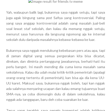
Yah, walaupun balik lagi, bukannya saya nggak setuju, tapi saya
juga agak bingung sama
post
Safiya yang kontroversial. Paling
yang saya anggap kontroversial adalah yang masalah jual-beli
soal lewat staf sekolah, dan kalau dia memang nggak setuju,
menurut saya harusnya dia langsung ngomong aja ke internal
sekolah dulu daripada masalahnya kebawa-kebawa ke luar.
Bukannya saya nggak mendukung kebebasan pers atau apa, tapi
di zaman digital yang semua pergerakan kita bisa dicatat,
direkam, dan diminta pertanggung jawabannya, berhati-hati itu
perlu banget. Ini masih mending dia cuma kena masalah sama
sekolahnya. Kalau dia udah mulai kritik-kritik pemerintah (apalagi
orang-orang tertentu di pemerintah), kan bisa aja dia kena UU-
UU karet. Maksud saya, bukannya nggak boleh, tapi kan nggak
ada salahnya menyaring ucapan dan kalau emang tujuannya buat
SMA-nya, ya coba diomongin dulu di dalam sekolahnya, kalau
nggak ada tanggapan, baru deh coba suarakan ke luar.
Terus yang terakhir saya pengin komentari adalah kritiknya