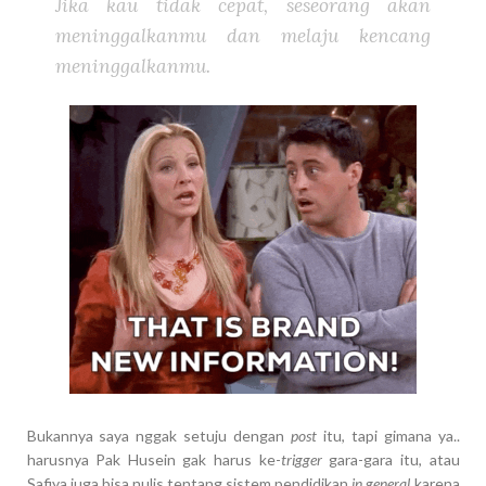
Jika kau tidak cepat, seseorang akan
meninggalkanmu dan melaju kencang
meninggalkanmu.
Bukannya saya nggak setuju dengan
post
itu, tapi gimana ya..
harusnya Pak Husein gak harus ke-
trigger
gara-gara itu, atau
Safiya juga bisa nulis tentang sistem pendidikan
in general
karena