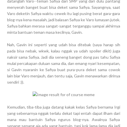
datanglah Varo--teman Safiya dari SMP yang dari dulu pantang
menyerah banget buat bisa deket sama Safiya. Sayangnya, saat
Varo deketin Safiya waktu cewek itu lagi pusing berat gara-gara
blog-nya kena masalah, jadi balasan Safiya ke Varo lumayan jutek.
Safiya bahkan merasa sangat-sangat terganggu sampai akhirnya
minta bantuan teman masa kecilnya, Gavin.
Nah, Gavin ini seperti yang udah bisa ditebak (saya harap sih
pada bisa nebak, wkwk, kalau nggak ya udah spoiler dikit) juga
naksir sama Safiya. Jadi dia seneng banget dong pas tahu Safiya
mulai percakapan duluan sama dia, dan emang nyari kesempatan,
si Gavin nyaranin ke Safiya buat pura-pura deket sama cowok
lain biar Varo menjauh, dan tentu saja, Gavin menawarkan dirinya
sendiri :)).
Kemudian, tiba-tiba juga datang kakak kelas Safiya bernama Irgi
yang sebenarnya nggak terlalu dekat tapi entah dapat ilham dari
mana mau bantuin Safiya ngurus blog-nya. Awalnya Safiya
senang-senang aja ada yang bantuin, tapi kok lama-lama dia jadi