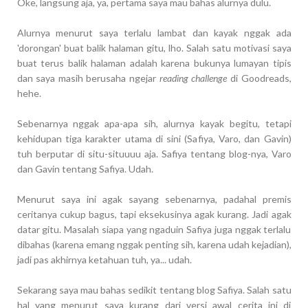
Oke, langsung aja, ya, pertama saya mau bahas alurnya dulu.
Alurnya menurut saya terlalu lambat dan kayak nggak ada
'dorongan' buat balik halaman gitu, lho. Salah satu motivasi saya
buat terus balik halaman adalah karena bukunya lumayan tipis
dan saya masih berusaha ngejar
reading challenge
di Goodreads,
hehe.
Sebenarnya nggak apa-apa sih, alurnya kayak begitu, tetapi
kehidupan tiga karakter utama di sini (Safiya, Varo, dan Gavin)
tuh berputar di situ-situuuu aja. Safiya tentang blog-nya, Varo
dan Gavin tentang Safiya. Udah.
Menurut saya ini agak sayang sebenarnya, padahal premis
ceritanya cukup bagus, tapi eksekusinya agak kurang. Jadi agak
datar gitu. Masalah siapa yang ngaduin Safiya juga nggak terlalu
dibahas (karena emang nggak penting sih, karena udah kejadian),
jadi pas akhirnya ketahuan tuh, ya... udah.
Sekarang saya mau bahas sedikit tentang blog Safiya. Salah satu
hal yang menurut saya kurang dari versi awal cerita ini di