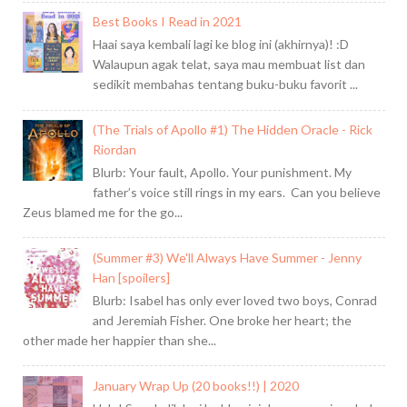
Best Books I Read in 2021
Haai saya kembali lagi ke blog ini (akhirnya)! :D
Walaupun agak telat, saya mau membuat list dan
sedikit membahas tentang buku-buku favorit ...
(The Trials of Apollo #1) The Hidden Oracle - Rick
Riordan
Blurb: Your fault, Apollo. Your punishment. My
father’s voice still rings in my ears. Can you believe
Zeus blamed me for the go...
(Summer #3) We'll Always Have Summer - Jenny
Han [spoilers]
Blurb: Isabel has only ever loved two boys, Conrad
and Jeremiah Fisher. One broke her heart; the
other made her happier than she...
January Wrap Up (20 books!!) | 2020