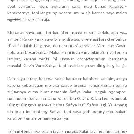
soal ceritanya, deh. Sekarang saya mau bahas karakter-
karakternya, tapi langsung secara umum aja karena
saya males
ngetik
biar sekalian aja.
Menurut saya karakter-karakter utama di sini terlalu apa ya...
simpel? Kayak yang saya bilang di atas, orientasi karakter Safiya
di sini adalah blog-nya, dan orientasi karakter Varo dan Gavin
sebagian besar Safiya. Makanya ini juga yang bikin alurnya terasa
lambat, karena cerita ini lumayan
character-driven
(terutama
masalah Gavin-Varo-Safiya) tapi karakternya sendiri gitu-gitu aja.
Dan saya cukup kecewa sama karakter-karakter sampingannya
karena keberadaan mereka cukup
useless
. Teman-teman Safiya
tujuannya cuma buat nemenin Safiya kalau nggak ngompor-
ngomporin Safiya tentang Varo atau Gavin. Kalau lagi ngumpul,
ujung-ujungnya mereka bahas Safiya lagi, Safiya lagi. Ya emang
sih buku ini tentang Safiya, tapi saya jadi kurang merasakan
karakter teman-temannya Safiya.
Teman-temannya Gavin juga sama aja. Kalau lagi ngumpul ujung-