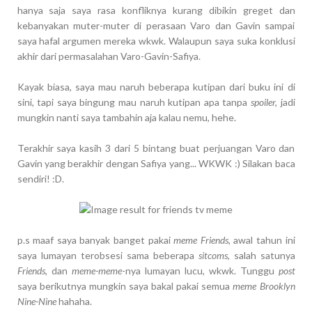
hanya saja saya rasa konfliknya kurang dibikin greget dan
kebanyakan muter-muter di perasaan Varo dan Gavin sampai
saya hafal argumen mereka wkwk. Walaupun saya suka konklusi
akhir dari permasalahan Varo-Gavin-Safiya.
Kayak biasa, saya mau naruh beberapa kutipan dari buku ini di
sini, tapi saya bingung mau naruh kutipan apa tanpa
spoiler,
jadi
mungkin nanti saya tambahin aja kalau nemu, hehe.
Terakhir saya kasih 3 dari 5 bintang buat perjuangan Varo dan
Gavin yang berakhir dengan Safiya yang... WKWK :) Silakan baca
sendiri! :D.
p.s maaf saya banyak banget pakai
meme Friends
, awal tahun ini
saya lumayan terobsesi sama beberapa
sitcoms
, salah satunya
Friends
, dan
meme-meme
-nya lumayan lucu, wkwk. Tunggu
post
saya berikutnya mungkin saya bakal pakai semua
meme Brooklyn
Nine-Nine
hahaha.