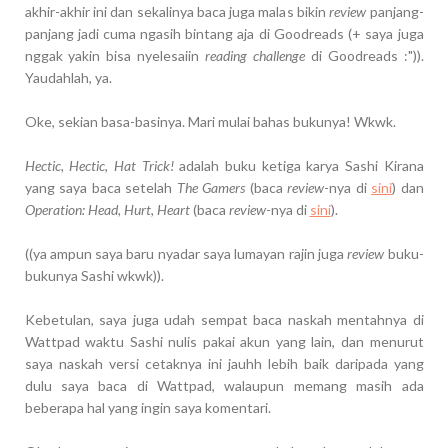
akhir-akhir ini dan sekalinya baca juga malas bikin
review
panjang-
panjang jadi cuma ngasih bintang aja di Goodreads (+ saya juga
nggak yakin bisa nyelesaiin
reading challenge
di Goodreads :")).
Yaudahlah, ya.
Oke, sekian basa-basinya. Mari mulai bahas bukunya! Wkwk.
Hectic, Hectic, Hat Trick!
adalah buku ketiga karya Sashi Kirana
yang saya baca setelah
The Gamers
(baca
review
-nya di
sini
) dan
Operation: Head, Hurt, Heart
(baca
review
-nya di
sini
).
((ya ampun saya baru nyadar saya lumayan rajin juga
review
buku-
bukunya Sashi wkwk)).
Kebetulan, saya juga udah sempat baca naskah mentahnya di
Wattpad waktu Sashi nulis pakai akun yang lain, dan menurut
saya naskah versi cetaknya ini jauhh lebih baik daripada yang
dulu saya baca di Wattpad, walaupun memang masih ada
beberapa hal yang ingin saya komentari.