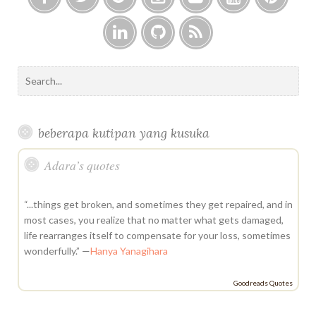
F
T
G
I
F
Y
P
a
w
o
n
l
o
i
c
i
o
s
i
u
n
L
G
F
e
t
g
t
c
t
t
i
i
e
S
b
t
l
a
k
u
e
n
t
e
e
o
e
e
g
r
b
r
k
h
d
a
o
r
P
r
e
e
e
u
r
k
l
a
s
beberapa kutipan yang kusuka
d
b
c
u
m
t
i
h
s
Adara’s quotes
n
f
o
r
“...things get broken, and sometimes they get repaired, and in
:
most cases, you realize that no matter what gets damaged,
life rearranges itself to compensate for your loss, sometimes
wonderfully.” —
Hanya Yanagihara
Goodreads Quotes