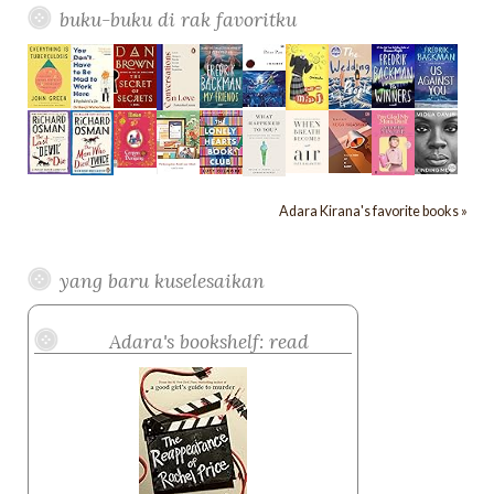
buku-buku di rak favoritku
Adara Kirana's favorite books »
yang baru kuselesaikan
Adara's bookshelf: read