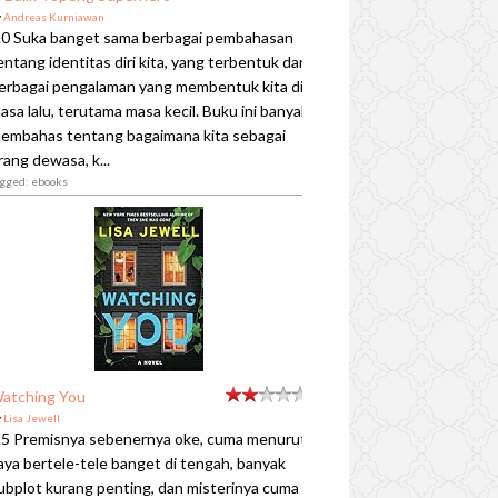
y
Andreas Kurniawan
.0 Suka banget sama berbagai pembahasan
entang identitas diri kita, yang terbentuk dari
erbagai pengalaman yang membentuk kita di
asa lalu, terutama masa kecil. Buku ini banyak
embahas tentang bagaimana kita sebagai
rang dewasa, k...
agged: ebooks
atching You
y
Lisa Jewell
.5 Premisnya sebenernya oke, cuma menurut
aya bertele-tele banget di tengah, banyak
ubplot kurang penting, dan misterinya cuma