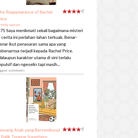
he Reappearance of Rachel
rice
y
Holly Jackson
.75 Saya menikmati sekali bagaimana misteri
i cerita ini perlahan-lahan terkuak. Benar-
enar ikut penasaran sama apa yang
ebenarnya terjadi kepada Rachel Price.
alaupun karakter utama di sini terlalu
mpulsif dan ngeselin tapi masih...
agged: audiobooks
eorang Anak yang Bersembunyi
i Balik Topeng Superhero