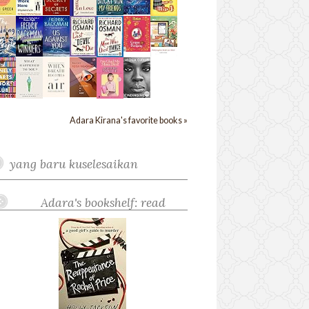
Adara Kirana's favorite books »
yang baru kuselesaikan
Adara's bookshelf: read