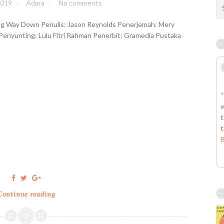
S
2019
Adara
No comments
e
ng Way Down Penulis: Jason Reynolds Penerjemah: Mery
a
Penyunting: Lulu Fitri Rahman Penerbit: Gramedia Pustaka
r
c
h
f
o
r
“
:
w
t
t
Continue reading
L
o
n