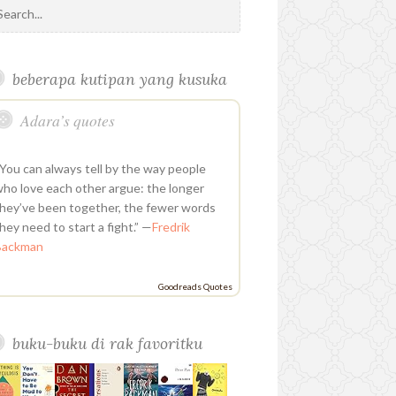
o
i
i
i
e
b
t
l
a
k
u
n
n
t
e
o
e
e
g
r
t
t
k
h
d
o
r
P
r
u
e
e
u
k
l
a
beberapa kutipan yang kusuka
b
r
d
b
u
m
e
e
i
s
Adara’s quotes
s
n
t
You can always tell by the way people
ho love each other argue: the longer
hey’ve been together, the fewer words
hey need to start a fight.” —
Fredrik
Backman
Goodreads Quotes
buku-buku di rak favoritku