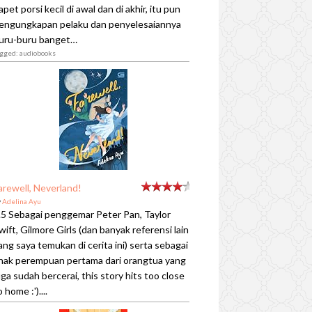
apet porsi kecil di awal dan di akhir, itu pun
engungkapan pelaku dan penyelesaiannya
uru-buru banget…
agged: audiobooks
arewell, Neverland!
y
Adelina Ayu
.5 Sebagai penggemar Peter Pan, Taylor
wift, Gilmore Girls (dan banyak referensi lain
ang saya temukan di cerita ini) serta sebagai
nak perempuan pertama dari orangtua yang
uga sudah bercerai, this story hits too close
o home :')....