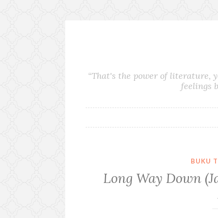
S
k
i
“That's the power of literature, 
p
feelings 
t
o
c
o
n
t
e
BUKU 
n
Long Way Down (Ja
t