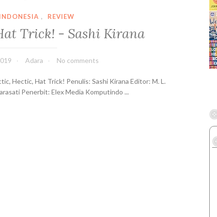
g
W
INDONESIA
,
REVIEW
a
Hat Trick! - Sashi Kirana
y
D
o
2019
Adara
No comments
w
n
tic, Hectic, Hat Trick! Penulis: Sashi Kirana Editor: M. L.
(
arasati Penerbit: Elex Media Komputindo ...
J
a
l
a
n
M
a
s
i
h
P
a