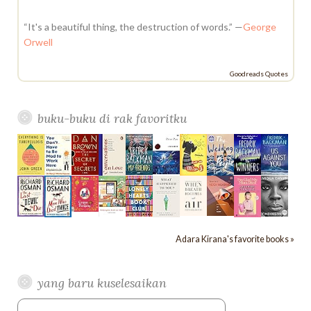
o
r
“It's a beautiful thing, the destruction of words.” —
George
:
Orwell
Goodreads Quotes
buku-buku di rak favoritku
Adara Kirana's favorite books »
yang baru kuselesaikan