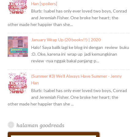
Han [spoilers]
Blurb: Isabel has only ever loved two boys, Conrad
and Jeremiah Fisher. One broke her heart; the
other made her happier than she...
January Wrap Up (20 books!!) | 2020
Halo! Saya balik lagi ke blog ini dengan review buku
:D. Oke, karena ini wrap up jadi kemungkinan
review -nya nggak bakal panjang-p...
(Summer #3) We'll Always Have Summer - Jenny
Han
Blurb: Isabel has only ever loved two boys, Conrad
and Jeremiah Fisher. One broke her heart; the
other made her happier than she ...
halaman goodreads