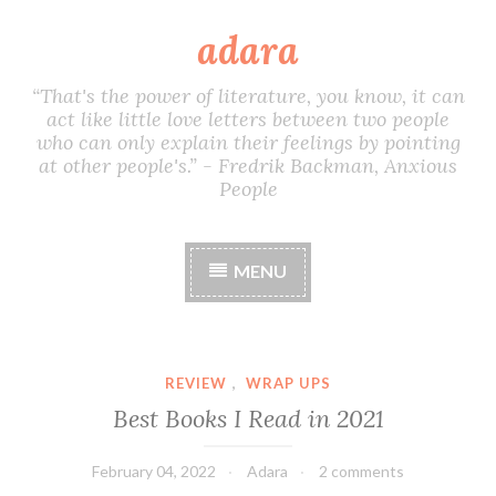
adara
S
k
i
“That's the power of literature, you know, it can
p
act like little love letters between two people
t
who can only explain their feelings by pointing
o
at other people's.” - Fredrik Backman, Anxious
c
People
o
n
t
MENU
e
n
t
REVIEW
,
WRAP UPS
Best Books I Read in 2021
February 04, 2022
Adara
2 comments