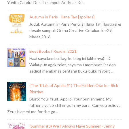
Yunita Candra Desain sampul: Andreas Ku...
Autumn in Paris - Ilana Tan [spoilers]
Judul: Autumn in Paris Penulis: Ilana Tan Ilustrasi &
desain sampul: Orkha Creative Cetakan ke-29,
Maret 2016
Best Books I Read in 2021
Haai saya kembali lagi ke blog ini (akhirnya)! :D
Walaupun agak telat, saya mau membuat list dan
sedikit membahas tentang buku-buku favorit ...
(The Trials of Apollo #1) The Hidden Oracle - Rick
Riordan
Blurb: Your fault, Apollo. Your punishment. My
father’s voice still rings in my ears. Can you believe
Zeus blamed me for the go...
(Summer #3) We'll Always Have Summer - Jenny