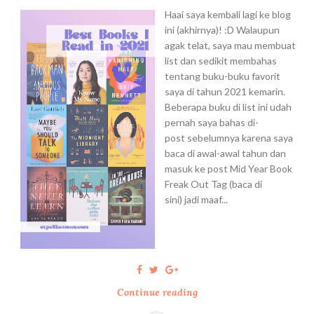
Haai saya kembali lagi ke blog
ini (akhirnya)! :D Walaupun
agak telat, saya mau membuat
list dan sedikit membahas
tentang buku-buku favorit
saya di tahun 2021 kemarin.
Beberapa buku di list ini udah
pernah saya bahas di-
post sebelumnya karena saya
baca di awal-awal tahun dan
masuk ke post Mid Year Book
Freak Out Tag (baca di
sini) jadi maaf...
Continue reading
B
e