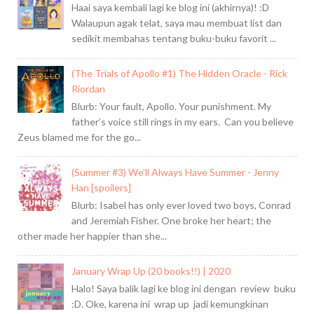
Haai saya kembali lagi ke blog ini (akhirnya)! :D
Walaupun agak telat, saya mau membuat list dan
sedikit membahas tentang buku-buku favorit ...
(The Trials of Apollo #1) The Hidden Oracle - Rick
Riordan
Blurb: Your fault, Apollo. Your punishment. My
father’s voice still rings in my ears. Can you believe
Zeus blamed me for the go...
(Summer #3) We'll Always Have Summer - Jenny
Han [spoilers]
Blurb: Isabel has only ever loved two boys, Conrad
and Jeremiah Fisher. One broke her heart; the
other made her happier than she...
January Wrap Up (20 books!!) | 2020
Halo! Saya balik lagi ke blog ini dengan review buku
:D. Oke, karena ini wrap up jadi kemungkinan