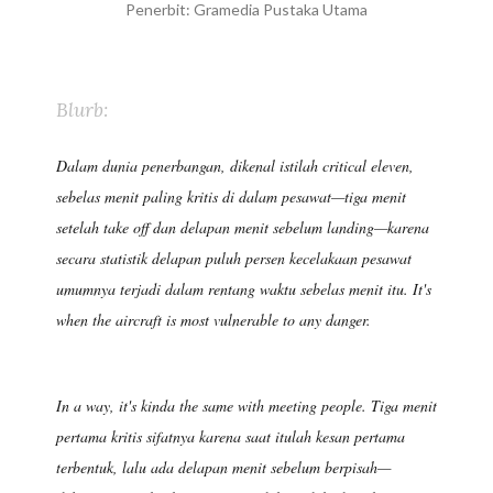
Penerbit: Gramedia Pustaka Utama
Blurb:
Dalam dunia penerbangan, dikenal istilah critical eleven,
sebelas menit paling kritis di dalam pesawat—tiga menit
setelah take off dan delapan menit sebelum landing—karena
secara statistik delapan puluh persen kecelakaan pesawat
umumnya terjadi dalam rentang waktu sebelas menit itu. It's
when the aircraft is most vulnerable to any danger.
In a way, it's kinda the same with meeting people. Tiga menit
pertama kritis sifatnya karena saat itulah kesan pertama
terbentuk, lalu ada delapan menit sebelum berpisah—