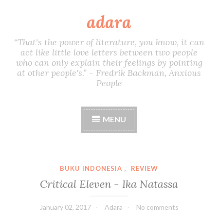
adara
S
k
i
“That's the power of literature, you know, it can
p
act like little love letters between two people
t
who can only explain their feelings by pointing
o
at other people's.” - Fredrik Backman, Anxious
c
People
o
n
t
MENU
e
n
t
BUKU INDONESIA
,
REVIEW
Critical Eleven - Ika Natassa
January 02, 2017
Adara
No comments