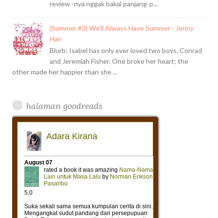
review -nya nggak bakal panjang-p...
(Summer #3) We'll Always Have Summer - Jenny
Han
Blurb: Isabel has only ever loved two boys, Conrad
and Jeremiah Fisher. One broke her heart; the
other made her happier than she ...
halaman goodreads