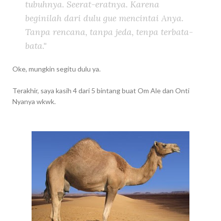
tubuhnya. Seerat-eratnya. Karena
beginilah dari dulu gue mencintai Anya.
Tanpa rencana, tanpa jeda, tenpa terbata-
bata."
Oke, mungkin segitu dulu ya.
Terakhir, saya kasih 4 dari 5 bintang buat Om Ale dan Onti
Nyanya wkwk.