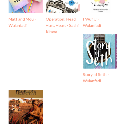
Matt and Mou -
Operation: Head,
I Wuf U -
Wulanfadi
Hurt, Heart - Sashi
Wulanfadi
Kirana
Story of Seth -
Wulanfadi