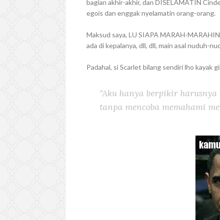
bagian akhir-akhir, dan DISELAMATIN Cinder,
egois dan enggak nyelamatin orang-orang.
Maksud saya, LU SIAPA MARAH-MARAHIN OR
ada di kepalanya, dll, dll, main asal nuduh-nu
Padahal, si Scarlet bilang sendiri lho kayak gi
"Aku hanya berpikir harusnya 
tanpa mencoba memahami mere