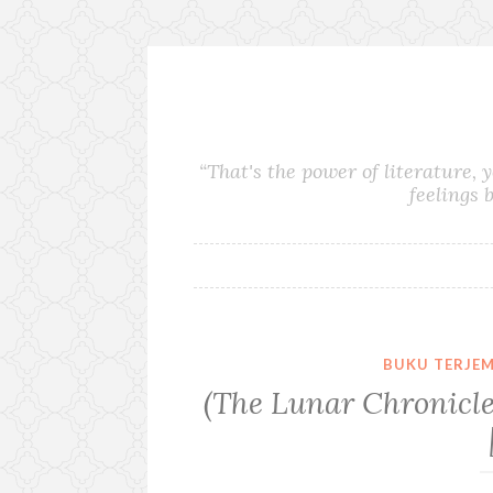
S
k
i
“That's the power of literature, 
p
feelings 
t
o
c
o
n
t
e
BUKU TERJE
n
(The Lunar Chronicle
t