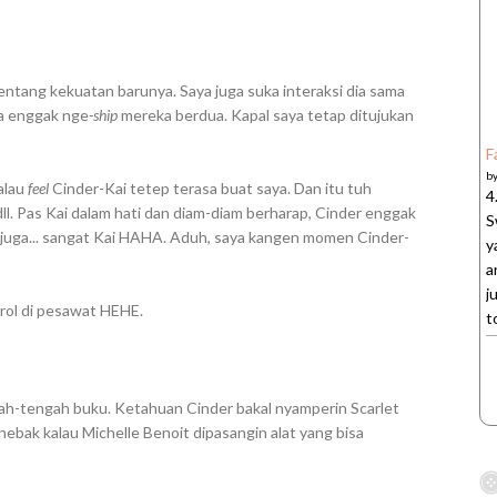
ntang kekuatan barunya. Saya juga suka interaksi dia sama
a enggak nge
-ship
mereka berdua. Kapal saya tetap ditujukan
F
b
kalau
feel
Cinder-Kai tetep terasa buat saya. Dan itu tuh
4
dll. Pas Kai dalam hati dan diam-diam berharap, Cinder enggak
S
i juga... sangat Kai HAHA. Aduh, saya kangen momen Cinder-
y
a
j
ntrol di pesawat HEHE.
t
gah-tengah buku. Ketahuan Cinder bakal nyamperin Scarlet
ebak kalau Michelle Benoit dipasangin alat yang bisa