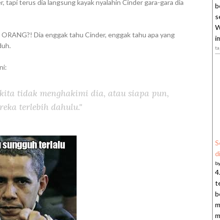
 tapi terus dia langsung kayak nyalahin Cinder gara-gara dia
b
s
W
ANG?! Dia enggak tahu Cinder, enggak tahu apa yang
i
duh.
t
ni:
kita tidak menghakimi dia, atau siapa pun,
ka terlebih dahulu."
S
d
b
4
t
b
m
m