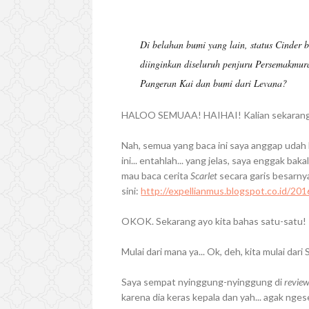
Di belahan bumi yang lain, status Cinder
diinginkan diseluruh penjuru Persemakmur
Pangeran Kai dan bumi dari Levana?
HALOO SEMUAA! HAIHAI! Kalian sekarang
Nah, semua yang baca ini saya anggap udah
ini... entahlah... yang jelas, saya enggak bak
mau baca cerita
Scarlet
secara garis besarny
sini:
http://expellianmus.blogspot.co.id/201
OKOK. Sekarang ayo kita bahas satu-satu!
Mulai dari mana ya... Ok, deh, kita mulai dari
Saya sempat nyinggung-nyinggung di
revie
karena dia keras kepala dan yah... agak nges