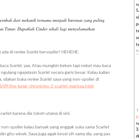
b
5
s
 berubah dari mekanik ternama menjadi buronan yang paling
p
an Timur. Dapatkah Cinder sekali lagi menyelamatkan
t
s
t
ta
 ada di
review Scarlet
bersopiler! HEHEHE.
 baca
Scarlet
, yaa. Atau mungkin belum tapi nekat mau baca
al ngulang ngejelasin
Scarlet
secara garis besar. Kalau kalian
a, silakan buka
review Scarlet
saya yang non-spoiler di
6/09/the-lunar-chronicles-2-scarlet-marissa.html
T
 Scarlet karena dia tokoh utama di sini.
P
b
w
non-spoiler kalau banyak yang enggak suka sama Scarlet
3
elin gitu wkwk. Saya juga agak kesel sih sama dia, yang pas
d