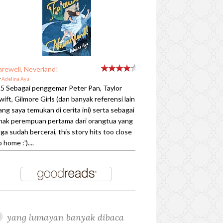
arewell, Neverland!
y
Adelina Ayu
.5 Sebagai penggemar Peter Pan, Taylor
wift, Gilmore Girls (dan banyak referensi lain
ang saya temukan di cerita ini) serta sebagai
nak perempuan pertama dari orangtua yang
uga sudah bercerai, this story hits too close
o home :')....
yang lumayan banyak dibaca