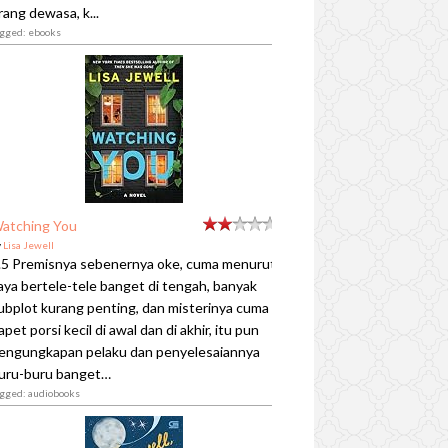
rang dewasa, k...
agged: ebooks
atching You
y
Lisa Jewell
.5 Premisnya sebenernya oke, cuma menurut
aya bertele-tele banget di tengah, banyak
ubplot kurang penting, dan misterinya cuma
apet porsi kecil di awal dan di akhir, itu pun
engungkapan pelaku dan penyelesaiannya
uru-buru banget…
agged: audiobooks