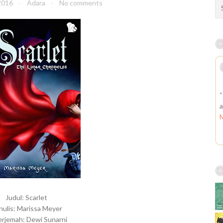
S
2016
Adara
No comments
e
a
r
c
h
f
o
r
“
:
a
M
Judul: Scarlet
nulis: Marissa Meyer
rjemah: Dewi Sunarni