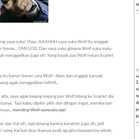
o
t
ng saya suka! Diaa.. AAAHHH saya suka Wolf itu enggak
r-benar... OMIGOD. Dan saya suka gimana Wolf suka malu-
 menggelikan juga sih. Yang kayak pas Wolf nyium Scarlet
W
ara itu bener-bener cara Wolf--diem dan enggak banyak
b
2
emang agak menggelikan HAHA.
s
s
alfa, saya agak kejang-kejang pas Wolf bilang ke Scarlet dia
d
tunya. Tapi kalau dipikir-pikir dan diingat-ingat, mereka kan
p
annya...
mending Wolf sama aku aja!
b
t
r dan Kai sih, tapi emang karena karakter juga sih, jadi
er sama Kai kan dua-duanya asyik aja gitu bawaannya wkwk.