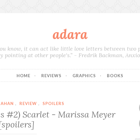
adara
you know, it can act like little love letters between two
by pointing at other people's.” - Fredrik Backman, Anxi
HOME
REVIEWS
GRAPHICS
BOOKS
MAHAN
,
REVIEW
,
SPOILERS
s #2) Scarlet - Marissa Meyer
[spoilers]