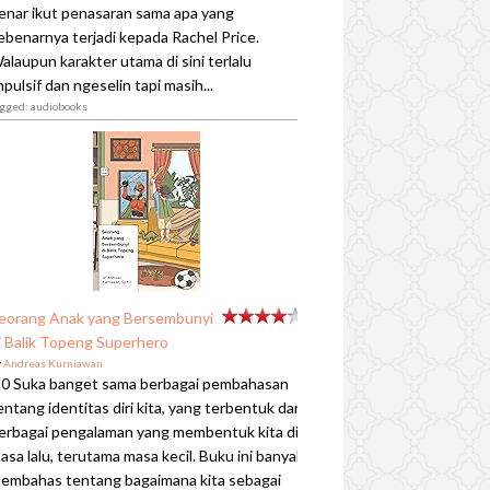
enar ikut penasaran sama apa yang
ebenarnya terjadi kepada Rachel Price.
alaupun karakter utama di sini terlalu
mpulsif dan ngeselin tapi masih...
agged: audiobooks
eorang Anak yang Bersembunyi
i Balik Topeng Superhero
y
Andreas Kurniawan
.0 Suka banget sama berbagai pembahasan
entang identitas diri kita, yang terbentuk dari
erbagai pengalaman yang membentuk kita di
asa lalu, terutama masa kecil. Buku ini banyak
embahas tentang bagaimana kita sebagai