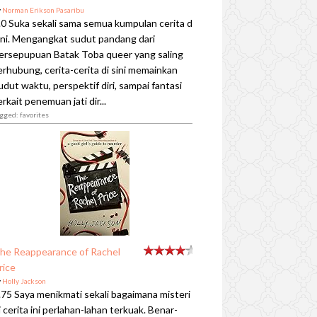
y
Norman Erikson Pasaribu
.0 Suka sekali sama semua kumpulan cerita di
ini. Mengangkat sudut pandang dari
ersepupuan Batak Toba queer yang saling
erhubung, cerita-cerita di sini memainkan
udut waktu, perspektif diri, sampai fantasi
erkait penemuan jati dir...
gged: favorites
he Reappearance of Rachel
rice
y
Holly Jackson
.75 Saya menikmati sekali bagaimana misteri
i cerita ini perlahan-lahan terkuak. Benar-