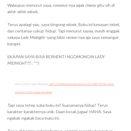
Walaupun menurut saya,
romance
-nya agak
cheesy
gitu sih di
akhir-akhir wkwk.
Terus apalagi yaa.. saya bingung wkwk. Buku ini lumayan tebel,
dan ceritanya cukup 'hidup'. Tapi menurut sayaa, masih enggak
sekaya
Lady Midnight--
yang bikin
review
-nya aja saya semangat
banget.
((KAPAN SAYA BISA BERHENTI NGOMONGIN
LADY
MIDNIGHT?!? : """)
(Baca review Lady Midnight:
http://expellianmus.blogspot.co.id/2016/07/the-dark-
artifices-1-lady-midnight.html
)
Tapi saya tetep suka buku ini! Suasananya hidup! Terus
karakter-karakternya unik. Daan kocak jugaa! HAHA. Saya
ngakak-ngakak baca buku ini.
Terus di bagian
coda
/epilognya, enggak nyangka banget ya