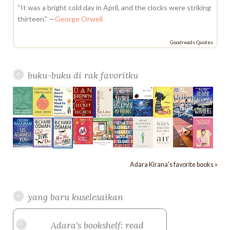
r
“It was a bright cold day in April, and the clocks were striking
:
thirteen.” —
George Orwell
Goodreads Quotes
buku-buku di rak favoritku
Adara Kirana's favorite books »
yang baru kuselesaikan
Adara's bookshelf: read