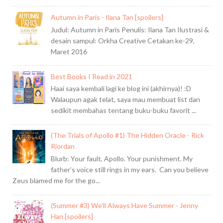
Autumn in Paris - Ilana Tan [spoilers]
Judul: Autumn in Paris Penulis: Ilana Tan Ilustrasi &
desain sampul: Orkha Creative Cetakan ke-29,
Maret 2016
Best Books I Read in 2021
Haai saya kembali lagi ke blog ini (akhirnya)! :D
Walaupun agak telat, saya mau membuat list dan
sedikit membahas tentang buku-buku favorit ...
(The Trials of Apollo #1) The Hidden Oracle - Rick
Riordan
Blurb: Your fault, Apollo. Your punishment. My
father’s voice still rings in my ears. Can you believe
Zeus blamed me for the go...
(Summer #3) We'll Always Have Summer - Jenny
Han [spoilers]