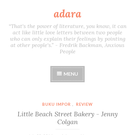
adara
S
k
i
“That's the power of literature, you know, it can
p
act like little love letters between two people
t
who can only explain their feelings by pointing
o
at other people's.” - Fredrik Backman, Anxious
c
People
o
n
t
MENU
e
n
t
BUKU IMPOR
,
REVIEW
Little Beach Street Bakery - Jenny
Colgan