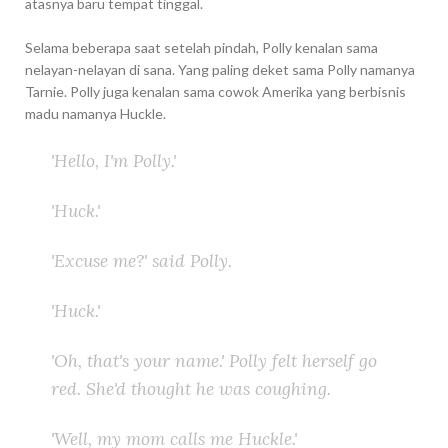
atasnya baru tempat tinggal.
Selama beberapa saat setelah pindah, Polly kenalan sama
nelayan-nelayan di sana. Yang paling deket sama Polly namanya
Tarnie. Polly juga kenalan sama cowok Amerika yang berbisnis
madu namanya Huckle.
'Hello, I'm Polly.'
'Huck.'
'Excuse me?' said Polly.
'Huck.'
'Oh, that's your name.' Polly felt herself go
red. She'd thought he was coughing.
'Well, my mom calls me Huckle.'