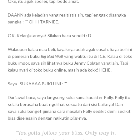
Oke, itu agak spoiler, tapi bodo amat.
DAANN ada kejadian yang realtistis sih, tapi enggak disangka-
sangka : "" OHH TARNIEE.
OK. Kelanjutannya? Silakan baca sendiri : D
Walaupun kalau mau beli, kayaknya udah agak susah. Saya beli ini
di pameran buku
Big Bad Wolf
yang waktu itu di ICE. Kalau di toko
buku impor, saya sih lihatnya buku Jenny Colgan yang lain. Tapi
kalau nyari di toko buku online, masih ada kokk! HEHE.
Saya.. SUKAAAA BUKU INI : ""
Dari awal baca, saya langsung suka sama karakter Polly. Polly itu
selalu berusaha buat ngelihat sesuatu dari sisi baiknya! Dan
saya suka banget gimana cara masalah Polly sedikit demi sedikit
bisa diselesaiin dengan ngikutin
bliss
-nya.
"You gotta follow your bliss. Only way in