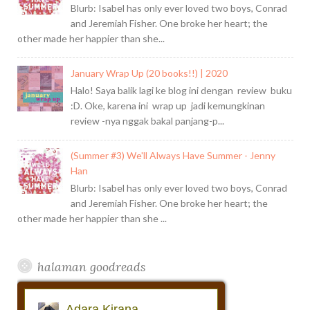
Blurb: Isabel has only ever loved two boys, Conrad
and Jeremiah Fisher. One broke her heart; the
other made her happier than she...
January Wrap Up (20 books!!) | 2020
Halo! Saya balik lagi ke blog ini dengan review buku
:D. Oke, karena ini wrap up jadi kemungkinan
review -nya nggak bakal panjang-p...
(Summer #3) We'll Always Have Summer - Jenny
Han
Blurb: Isabel has only ever loved two boys, Conrad
and Jeremiah Fisher. One broke her heart; the
other made her happier than she ...
halaman goodreads