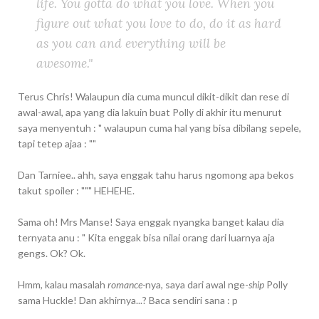
life. You gotta do what you love. When you
figure out what you love to do, do it as hard
as you can and everything will be
awesome."
Terus Chris! Walaupun dia cuma muncul dikit-dikit dan rese di
awal-awal, apa yang dia lakuin buat Polly di akhir itu menurut
saya menyentuh : " walaupun cuma hal yang bisa dibilang sepele,
tapi tetep ajaa : ""
Dan Tarniee.. ahh, saya enggak tahu harus ngomong apa bekos
takut spoiler : """ HEHEHE.
Sama oh! Mrs Manse! Saya enggak nyangka banget kalau dia
ternyata anu : " Kita enggak bisa nilai orang dari luarnya aja
gengs. Ok? Ok.
Hmm, kalau masalah
romance-
nya, saya dari awal nge-
ship
Polly
sama Huckle! Dan akhirnya...? Baca sendiri sana : p